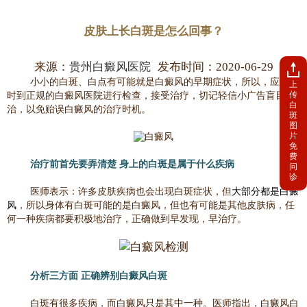
皮肤上长白斑是怎么回事？
来源：
贵州白癜风医院
发布时间：2020-06-29
小小的白斑、白点有可能就是白癜风的早期症状，所以，应该及
上
传
时到正规的白癜风医院进行检查，接受治疗，切记轻信小广告盲目自
白
治，以免贻误白癜风的治疗时机。
斑
图
片
免
费
治疗前首先要弄清楚 身上的白斑是属于什么疾病
问
诊
医师表示：许多皮肤疾病也会出现白斑症状，但
大部分都是白癜
风
，所以身体有白斑可能的是白癜风，但也有可能是其他皮肤病，任
何一种疾病都要积极地治疗，正确做到早发现，早治疗。
分析三方面 正确辨别白癜风白斑
白斑有很多疾病，而白癜风只是其中一种。医师指出，白癜风白