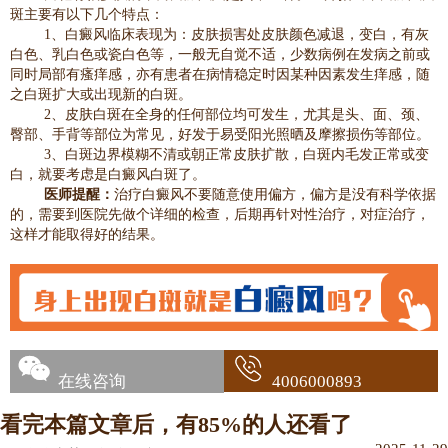
斑主要有以下几个特点：
1、白癜风临床表现为：皮肤损害处皮肤颜色减退，变白，有灰
白色、乳白色或瓷白色等，一般无自觉不适，少数病例在发病之前或
同时局部有瘙痒感，亦有患者在病情稳定时因某种因素发生痒感，随
之白斑扩大或出现新的白斑。
2、皮肤白斑在全身的任何部位均可发生，尤其是头、面、颈、
臀部、手背等部位为常见，好发于易受阳光照晒及摩擦损伤等部位。
3、白斑边界模糊不清或朝正常皮肤扩散，白斑内毛发正常或变
白，就要考虑是白癜风白斑了。
医师提醒：
治疗白癜风不要随意使用偏方，偏方是没有科学依据
的，需要到医院先做个详细的检查，后期再针对性治疗，对症治疗，
这样才能取得好的结果。
在线咨询
4006000893
看完本篇文章后，有85%的人还看了