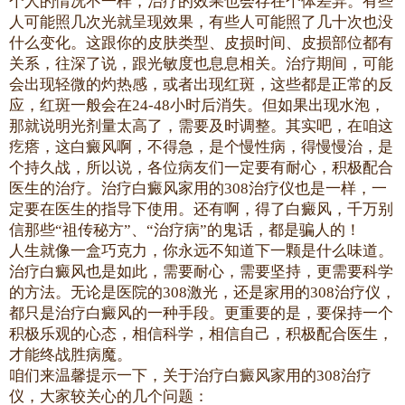
个人的情况不一样，治疗的效果也会存在个体差异。有些
人可能照几次光就呈现效果，有些人可能照了几十次也没
什么变化。这跟你的皮肤类型、皮损时间、皮损部位都有
关系，往深了说，跟光敏度也息息相关。治疗期间，可能
会出现轻微的灼热感，或者出现红斑，这些都是正常的反
应，红斑一般会在24-48小时后消失。但如果出现水泡，
那就说明光剂量太高了，需要及时调整。其实吧，在咱这
疙瘩，这白癜风啊，不得急，是个慢性病，得慢慢治，是
个持久战，所以说，各位病友们一定要有耐心，积极配合
医生的治疗。治疗白癜风家用的308治疗仪也是一样，一
定要在医生的指导下使用。还有啊，得了白癜风，千万别
信那些“祖传秘方”、“治疗病”的鬼话，都是骗人的！
人生就像一盒巧克力，你永远不知道下一颗是什么味道。
治疗白癜风也是如此，需要耐心，需要坚持，更需要科学
的方法。无论是医院的308激光，还是家用的308治疗仪，
都只是治疗白癜风的一种手段。更重要的是，要保持一个
积极乐观的心态，相信科学，相信自己，积极配合医生，
才能终战胜病魔。
咱们来温馨提示一下，关于治疗白癜风家用的308治疗
仪，大家较关心的几个问题：