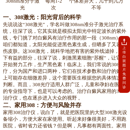
308nm准分子激
每周1-2
个体差异大，几千到几万
光
次
不等
一、308激光：阳光背后的科学
先说说这“308激光”，学名叫做308nm准分子激光治疗系
统，往深了说，它其实就是模拟太阳光中特定波长的紫外
线，专门挑了对白癜风有治疗作用的那一段（308nm）。
咱们都知道，太阳光能促进黑色素生成，但晒多了又容易
上
伤皮肤。这308激光，就科学地把有害的紫外线滤掉，留
传
白
下有益的部分，往深了说，刺激黑素细胞“苏醒”，让它们
斑
开始努力工作，生产黑色素！临床上，我们常说的308光
图
片
疗，分为国产和进口两种，它们在技术参数和治疗的效果
免
上可能存在细微差异，这个需要医生根据您的具体情况来
费
问
判断。而且，308光疗适用人群广泛，儿童和孕妇在医生
诊
的专业指导下，也是可以考虑的。治疗白癜风家用的308
治疗仪，也在逐步进入大众的视野 。
二、家用308：方便与风险并存
家用308治疗仪，说白了，就是把医院里的大型308激光设
备缩小，方便大家在家使用。听起来好像很美好，不用跑
医院，省时省力还省钱？但是啊，凡事都有两面性。家用