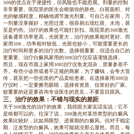
308的优点在于便捷性，但风险也不能忽视。剂量的控制
非常重要。医院里的医生会根据你的肤色、白斑面积、对
光的敏感程度，精确地调节激光剂量。可自己在家用，万
一剂量没掌握好，光照过度，很容易出现红斑、水泡，甚
至是灼伤。治疗的效果也可能打折扣。医院里的308激光
设备通常功率更高，光斑更大，治疗的效果相对更好。而
家用308，功率相对较低，光斑也较小，可能需要更长的
治疗时间和更多的治疗次数。选择很重要，但适合自己的
更重要。治疗白癜风家用的308治疗仪应该谨慎选择。
而且，现在市面上家用308治疗仪鱼龙混杂，质量参差不
齐。有些小诊所或者不正规的商家，为了赚钱，会夸大宣
传，甚至把一些劣质的产品卖给患者。在选择家用308治
疗仪时，一定要擦亮眼睛，选择有资质、信誉好的厂家。
较重要的还是要咨询专业医生的意见，不要盲目跟风。
三、治疗的效果：不错与现实的差距
关于308激光的治疗的效果，我得跟大家实话实说：它不
是啥都可以的。往深了说，308激光对某些类型的白癜风
效果比较好，比如局限型、进展期的白癜风。但对于稳定
期、泛发型的白癜风，效果可能就没那么显然。而且，每