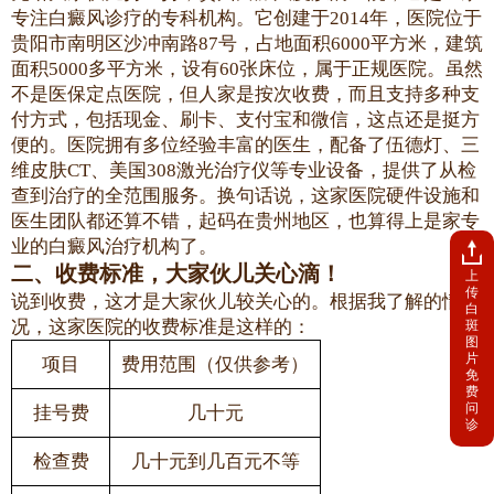
专注白癜风诊疗的专科机构。它创建于2014年，医院位于
贵阳市南明区沙冲南路87号，占地面积6000平方米，建筑
面积5000多平方米，设有60张床位，属于正规医院。虽然
不是医保定点医院，但人家是按次收费，而且支持多种支
付方式，包括现金、刷卡、支付宝和微信，这点还是挺方
便的。医院拥有多位经验丰富的医生，配备了伍德灯、三
维皮肤CT、美国308激光治疗仪等专业设备，提供了从检
查到治疗的全范围服务。换句话说，这家医院硬件设施和
医生团队都还算不错，起码在贵州地区，也算得上是家专
业的白癜风治疗机构了。
二、收费标准，大家伙儿关心滴！
上
传
说到收费，这才是大家伙儿较关心的。根据我了解的情
白
况，这家医院的收费标准是这样的：
斑
图
片
项目
费用范围（仅供参考）
免
费
问
挂号费
几十元
诊
检查费
几十元到几百元不等