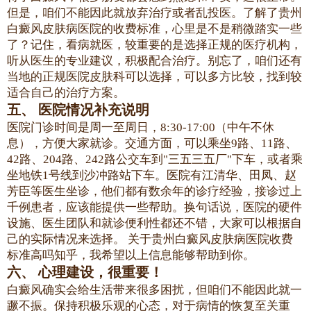
但是，咱们不能因此就放弃治疗或者乱投医。了解了贵州
白癜风皮肤病医院的收费标准，心里是不是稍微踏实一些
了？记住，看病就医，较重要的是选择正规的医疗机构，
听从医生的专业建议，积极配合治疗。别忘了，咱们还有
当地的正规医院皮肤科可以选择，可以多方比较，找到较
适合自己的治疗方案。
五、 医院情况补充说明
医院门诊时间是周一至周日，8:30-17:00（中午不休
息），方便大家就诊。交通方面，可以乘坐9路、11路、
42路、204路、242路公交车到"三五三五厂"下车，或者乘
坐地铁1号线到沙冲路站下车。医院有江清华、田凤、赵
芳臣等医生坐诊，他们都有数余年的诊疗经验，接诊过上
千例患者，应该能提供一些帮助。换句话说，医院的硬件
设施、医生团队和就诊便利性都还不错，大家可以根据自
己的实际情况来选择。 关于贵州白癜风皮肤病医院收费
标准高吗知乎，我希望以上信息能够帮助到你。
六、 心理建设，很重要！
白癜风确实会给生活带来很多困扰，但咱们不能因此就一
蹶不振。保持积极乐观的心态，对于病情的恢复至关重