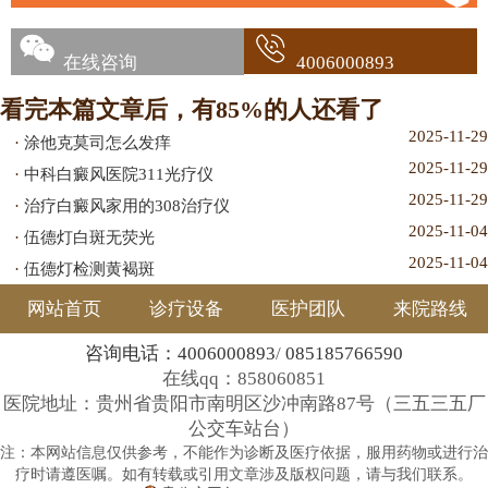
在线咨询
4006000893
看完本篇文章后，有85%的人还看了
2025-11-29
·
涂他克莫司怎么发痒
2025-11-29
·
中科白癜风医院311光疗仪
2025-11-29
·
治疗白癜风家用的308治疗仪
2025-11-04
·
伍德灯白斑无荧光
2025-11-04
·
伍德灯检测黄褐斑
网站首页
诊疗设备
医护团队
来院路线
咨询电话：4006000893
/
085185766590
在线qq：858060851
医院地址：贵州省贵阳市南明区沙冲南路87号（三五三五厂
公交车站台）
注：本网站信息仅供参考，不能作为诊断及医疗依据，服用药物或进行治
疗时请遵医嘱。如有转载或引用文章涉及版权问题，请与我们联系。