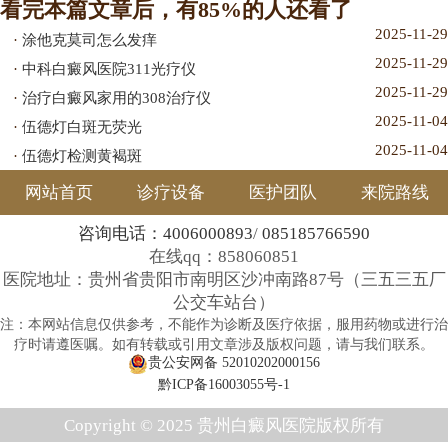
看完本篇文章后，有85%的人还看了
2025-11-29
·
涂他克莫司怎么发痒
2025-11-29
·
中科白癜风医院311光疗仪
2025-11-29
·
治疗白癜风家用的308治疗仪
2025-11-04
·
伍德灯白斑无荧光
2025-11-04
·
伍德灯检测黄褐斑
网站首页
诊疗设备
医护团队
来院路线
咨询电话：4006000893
/
085185766590
在线qq：858060851
医院地址：贵州省贵阳市南明区沙冲南路87号（三五三五厂
公交车站台）
注：本网站信息仅供参考，不能作为诊断及医疗依据，服用药物或进行治
疗时请遵医嘱。如有转载或引用文章涉及版权问题，请与我们联系。
贵公安网备 52010202000156
黔ICP备16003055号-1
Copyright © 2025
贵州白癜风医院
版权所有